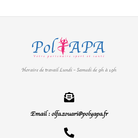
Horaire de travail Lundi – Samedi de 9h à 19h
Email : olfa.zouari@polyapa.fr