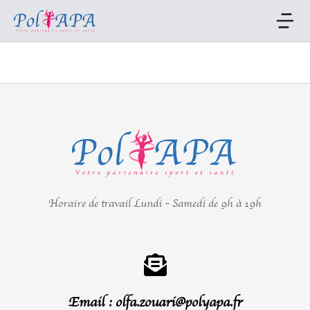
Horaire de travail Lundi – Samedi de 9h à 19h
Email : olfa.zouari@polyapa.fr