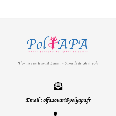
Horaire de travail Lundi – Samedi de 9h à 19h
Email : olfa.zouari@polyapa.fr