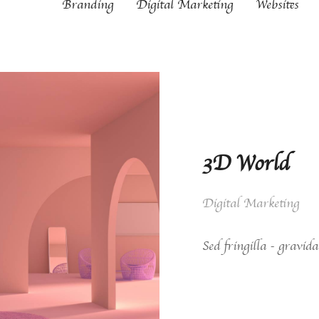
All
Branding
Digital Marketing
Websites
3D World
Digital Marketing
Sed fringilla - gravid
View case