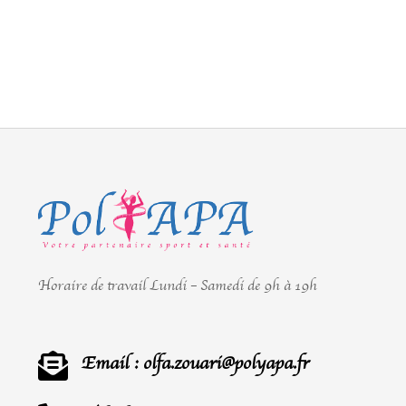
Horaire de travail Lundi – Samedi de 9h à 19h
Email : olfa.zouari@polyapa.fr