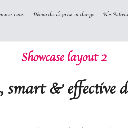
ommes nous
Démarche de prise en charge
Nos Activit
Showcase layout 2
, smart & effective d