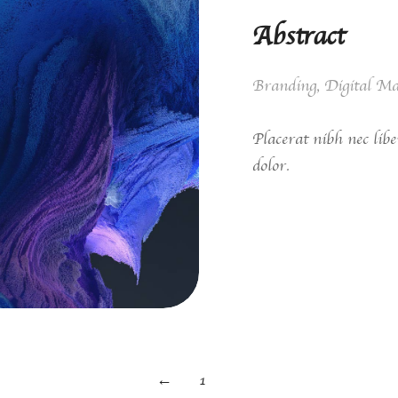
Abstract
Branding
,
Digital Ma
Placerat nibh nec lib
dolor.
View case
←
1
2